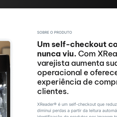
SOBRE O PRODUTO
Um self-checkout c
nunca viu.
Com XRead
varejista aumenta sua
operacional e oferec
experiência de comp
clientes.
XReader® é um self-checkout que reduz
diminui perdas a partir da leitura autom
identificação de produtos por imagem tr