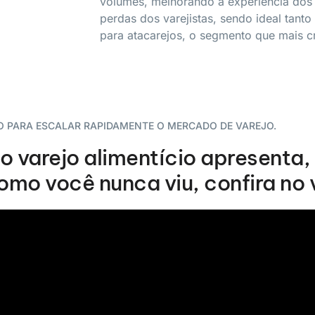
volumes, melhorando a experiência dos 
perdas dos varejistas, sendo ideal tan
para atacarejos, o segmento que mais cr
O PARA ESCALAR RAPIDAMENTE O MERCADO DE VAREJO.
 o varejo alimentício apresenta
mo você nunca viu, confira no 