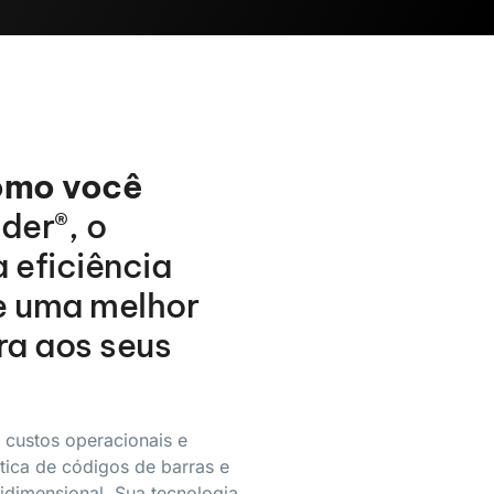
omo você
er®, o
 eficiência
e uma melhor
ra aos seus
 custos operacionais e
ática de códigos de barras e
idimensional. Sua tecnologia