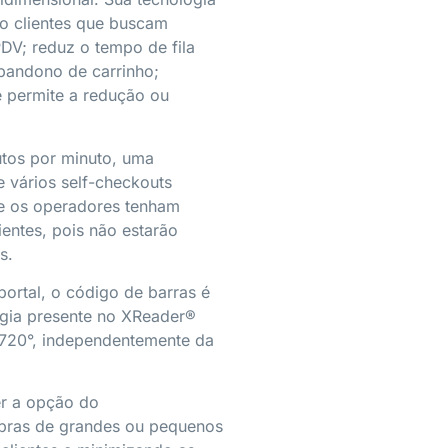
do clientes que buscam
DV; reduz o tempo de fila
bandono de carrinho;
 permite a redução ou
utos por minuto, uma
e vários self-checkouts
que os operadores tenham
ientes, pois não estarão
s.
ortal, o código de barras é
ogia presente no XReader®
 720°, independentemente da
er a opção do
pras de grandes ou pequenos