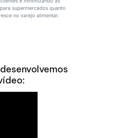
clientes e minimizando as
to para supermercados quanto
esce no varejo alimentar.
, desenvolvemos
vídeo: