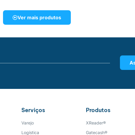
Ver mais produtos
As
Serviços
Produtos
Varejo
XReader®
Logística
Gatecash®